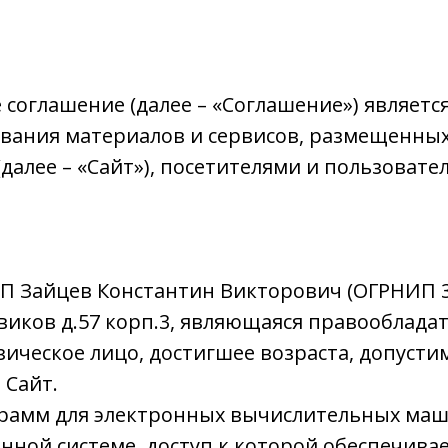
соглашение (далее – «Соглашение») являетс
вания материалов и сервисов, размещенных 
u (далее – «Сайт»), посетителями и пользова
ИП Зайцев Константин Викторович (ОГРНИП 31
виков д.57 корп.3, являющаяся правообладат
изическое лицо, достигшее возраста, допуст
 Сайт.
рограмм для электронных вычислительных ма
ной системе, доступ к которой обеспечивае